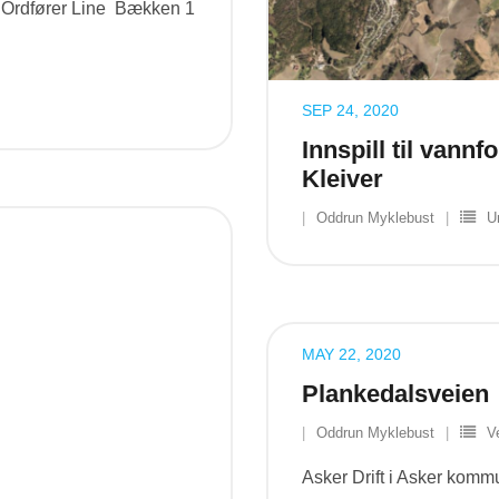
a Ordfører Line Bækken 1
SEP 24, 2020
Innspill til vann
Kleiver
Oddrun Myklebust
U
MAY 22, 2020
Plankedalsveien
Oddrun Myklebust
V
Asker Drift i Asker kommu