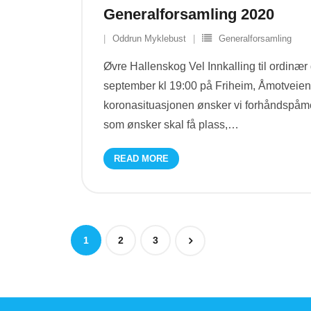
Generalforsamling 2020
Oddrun Myklebust
Generalforsamling
Øvre Hallenskog Vel Innkalling til ordinær
september kl 19:00 på Friheim, Åmotveie
koronasituasjonen ønsker vi forhåndspåmeld
som ønsker skal få plass,
…
READ MORE
1
2
3