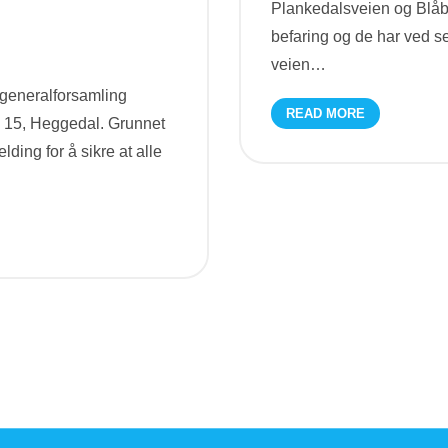
Plankedalsveien og Blåbe
befaring og de har ved s
veien
…
 generalforsamling
READ MORE
n 15, Heggedal. Grunnet
ing for å sikre at alle