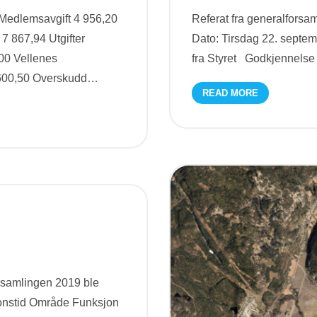
Medlemsavgift 4 956,20
Referat fra generalforsa
7 867,94 Utgifter
Dato: Tirsdag 22. septemb
,00 Vellenes
fra Styret Godkjennelse
 600,50 Overskudd
…
READ MORE
rsamlingen 2019 ble
onstid Område Funksjon