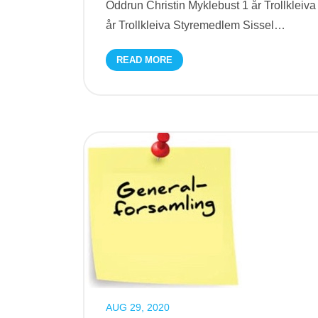
Oddrun Christin Myklebust 1 år Trollkleiv
år Trollkleiva Styremedlem Sissel
…
READ MORE
AUG 29, 2020