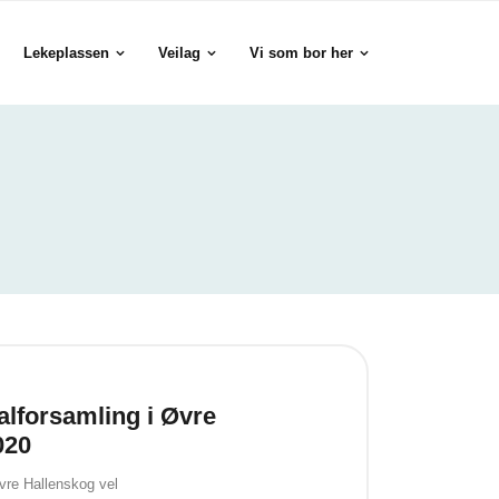
Lekeplassen
Veilag
Vi som bor her
alforsamling i Øvre
020
vre Hallenskog vel