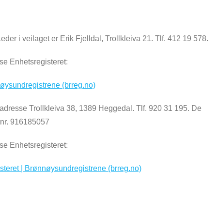
der i veilaget er Erik Fjelldal, Trollkleiva 21. Tlf. 412 19 578.
e Enhetsregisteret:
øysundregistrene (brreg.no)
adresse Trollkleiva 38, 1389 Heggedal. Tlf. 920 31 195. De
g nr. 916185057
e Enhetsregisteret:
ret | Brønnøysundregistrene (brreg.no)