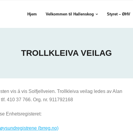
Hjem
Velkommen til Hallenskog
Styret – ØHV
TROLLKLEIVA VEILAG
en vis á vis Solfjellveien. Trollkleiva veilag ledes av Alan
tlf. 410 37 766. Org. nr. 911792168
e Enhetsregisteret:
øysundregistrene (brreg.no)