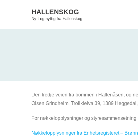
Skip
HALLENSKOG
to
Nytt og nyttig fra Hallenskog
content
Den tredje veien fra bommen i Hallenåsen, og nest
Olsen Grindheim, Trollkleiva 39, 1389 Heggedal, 
For nøkkelopplysninger og styresammensetning s
Nøkkelopplysninger fra Enhetsregisteret – Brønn