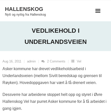
Skip
HALLENSKOG
to
Nytt og nyttig fra Hallenskog
content
VEDLIKEHOLD I
UNDERLANDSVEIEN
Aug 16, 2011
admin
2
Comments
Vel
Asker kommune har drevet vedlikeholdsarbeid i
Underlandsveien (mellom Sivilt beredskap og grensen til
Røyken). Hovedoppgaven har vært å få drenert veien.
Dessverre har arbeidene stoppet helt opp og styret i Øvre
Hallenskog Vel har purret Asker kommune for å få arbeidet i
gang igjen.