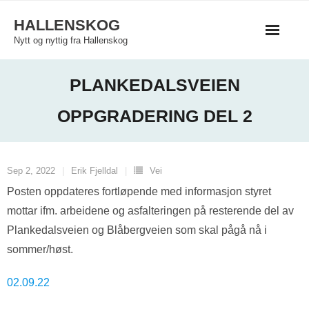
Skip
HALLENSKOG
to
Nytt og nyttig fra Hallenskog
content
PLANKEDALSVEIEN
OPPGRADERING DEL 2
Sep 2, 2022
Erik Fjelldal
Vei
Posten oppdateres fortløpende med informasjon styret
mottar ifm. arbeidene og asfalteringen på resterende del av
Plankedalsveien og Blåbergveien som skal pågå nå i
sommer/høst.
02.09.22