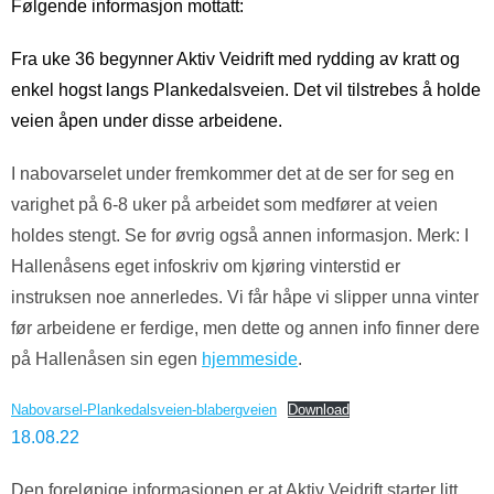
Følgende informasjon mottatt:
Fra uke 36 begynner Aktiv Veidrift med rydding av kratt og
enkel hogst langs Plankedalsveien. Det vil tilstrebes å holde
veien åpen under disse arbeidene.
I nabovarselet under fremkommer det at de ser for seg en
varighet på 6-8 uker på arbeidet som medfører at veien
holdes stengt. Se for øvrig også annen informasjon. Merk: I
Hallenåsens eget infoskriv om kjøring vinterstid er
instruksen noe annerledes. Vi får håpe vi slipper unna vinter
før arbeidene er ferdige, men dette og annen info finner dere
på Hallenåsen sin egen
hjemmeside
.
Nabovarsel-Plankedalsveien-blabergveien
Download
18.08.22
Den foreløpige informasjonen er at Aktiv Veidrift starter litt