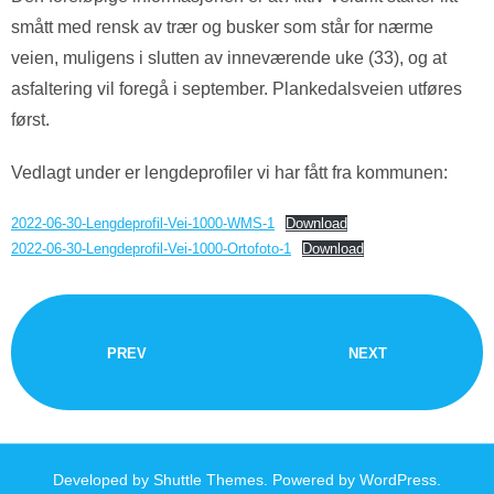
smått med rensk av trær og busker som står for nærme
veien, muligens i slutten av inneværende uke (33), og at
asfaltering vil foregå i september. Plankedalsveien utføres
først.
Vedlagt under er lengdeprofiler vi har fått fra kommunen:
2022-06-30-Lengdeprofil-Vei-1000-WMS-1
Download
2022-06-30-Lengdeprofil-Vei-1000-Ortofoto-1
Download
PREV
NEXT
Developed by
Shuttle Themes
. Powered by
WordPress
.