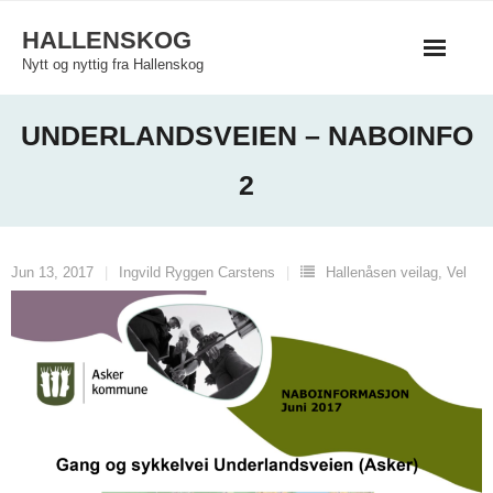
Skip
HALLENSKOG
to
Nytt og nyttig fra Hallenskog
content
UNDERLANDSVEIEN – NABOINFO
2
Jun 13, 2017
Ingvild Ryggen Carstens
Hallenåsen veilag
,
Vel