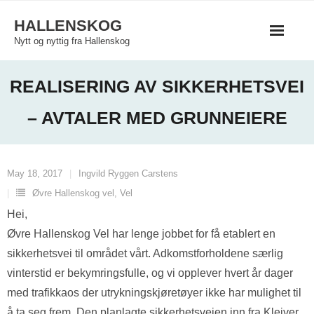
Skip
HALLENSKOG
to
Nytt og nyttig fra Hallenskog
content
REALISERING AV SIKKERHETSVEI
– AVTALER MED GRUNNEIERE
May 18, 2017
Ingvild Ryggen Carstens
Øvre Hallenskog vel
,
Vel
Hei,
Øvre Hallenskog Vel har lenge jobbet for få etablert en
sikkerhetsvei til området vårt. Adkomstforholdene særlig
vinterstid er bekymringsfulle, og vi opplever hvert år dager
med trafikkaos der utrykningskjøretøyer ikke har mulighet til
å ta seg frem. Den planlagte sikkerhetsveien inn fra Kleiver