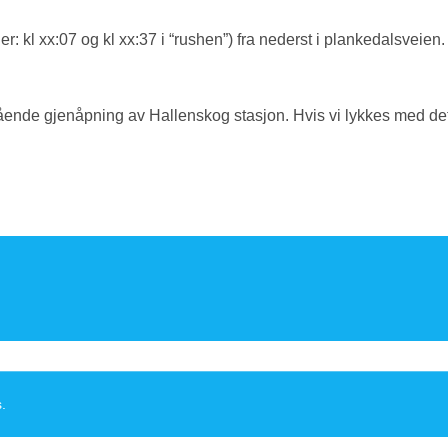
er: kl xx:07
og kl xx:37 i “rushen”
) fra nederst i plankedalsveien.
nde gjenåpning av Hallenskog stasjon. Hvis vi lykkes med dette 
s
.