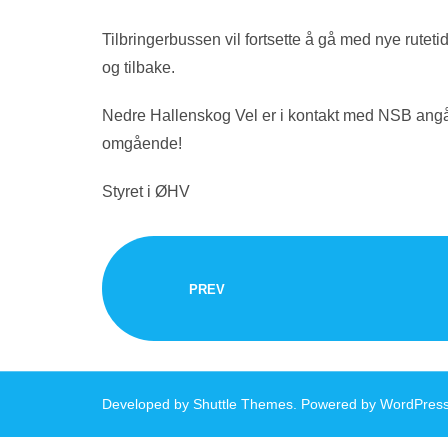
Tilbringerbussen vil fortsette å gå med nye rutetid
og tilbake.
Nedre Hallenskog Vel er i kontakt med NSB angåe
omgående!
Styret i ØHV
PREV
Developed by
Shuttle Themes
. Powered by
WordPres