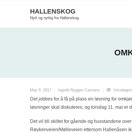
Skip
HALLENSKOG
to
Nytt og nyttig fra Hallenskog
content
OMK
May 8, 2017
Ingvild Ryggen Carstens
Uncategor
Det jobbes for å få på plass en løsning for omkjø
løsninger skal diskuteres, og torsdag 11. mai er d
Det vil bli skiltet for gående og husstandene ov
Røykenveien/Mølleveien ettersom Hallenåsen ikk