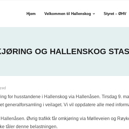
Hjem
Velkommen til Hallenskog
Styret – ØHV
JØRING OG HALLENSKOG STA
ized
ring for husstandene i Hallenskog via Hallenåsen. Tirsdag 9. mai
et generalforsamling i veilaget. Vi vil oppdatere alle med inform
er Hallenåsen. Øvrig trafikk får omkjøring via Mølleveien og Røy
e tåler denne belastningen.